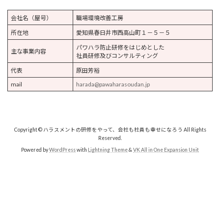
会社名（屋号）
職場環境改善工房
所在地
愛知県春日井市西高山町１－５－５
パワハラ防止研修をはじめとした
主な事業内容
社員研修及びコンサルティング
代表
原田芳裕
mail
harada@pawaharasoudan.jp
Copyright © ハラスメントの研修をやって、会社も社員も幸せになろう All Rights
Reserved.
Powered by
WordPress
with
Lightning Theme
&
VK All in One Expansion Unit