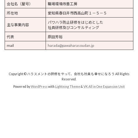
会社名（屋号）
職場環境改善工房
所在地
愛知県春日井市西高山町１－５－５
パワハラ防止研修をはじめとした
主な事業内容
社員研修及びコンサルティング
代表
原田芳裕
mail
harada@pawaharasoudan.jp
Copyright © ハラスメントの研修をやって、会社も社員も幸せになろう All Rights
Reserved.
Powered by
WordPress
with
Lightning Theme
&
VK All in One Expansion Unit