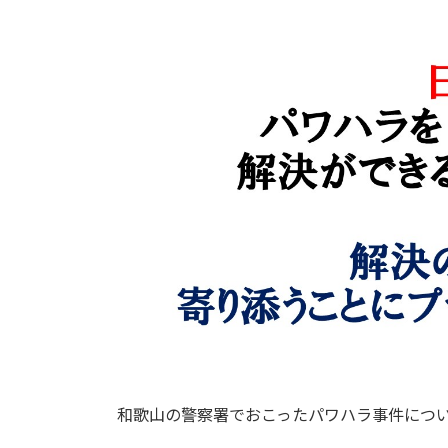
日
時
:
和歌山の警察署でおこったパワハラ事件につ