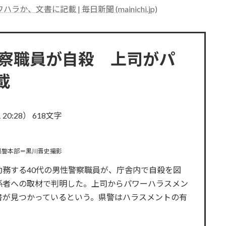
文書に記載 | 毎日新聞 (mainichi.jp)
警察職員が自殺 上司がパ
載
 20:28） 618文字
県警本部＝黒川晋史撮影
務する40代の男性警察職員が、庁舎内で自殺を図
係者への取材で判明した。上司からパワーハラスメン
書が見つかっているという。県警はハラスメントの有