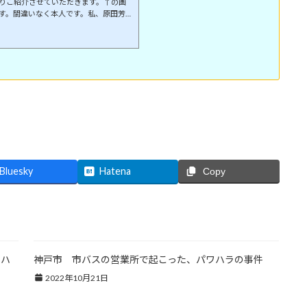
りご紹介させていただきます。↑の画
す。間違いなく本人です。私、原田芳裕
芳裕（はらだよしひろ） 簡単プロフ
１８日。愛知県名古屋市生まれ現在地
場環境改善工房の代表です。出身大学
だが、私は第一志望北海道大学で、合
績を持っています。私、原田芳裕は、
..
Bluesky
Hatena
Copy
ワハ
神戸市 市バスの営業所で起こった、パワハラの事件
2022年10月21日