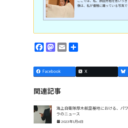
ここでは、私、原田芳裕を思いっき
像は、私が優雅に踊っている写真で
を、思いっきりご紹介します。原田
ィール生年月日 １９７６年２月
愛知県春日井市何やってるの？ 職
は？ 名城大学法学部です。※余談
格しながら、行かなかったという実
パワハラ相談のプロフェッショナルで.
F
M
E
共
ac
as
m
有
e
to
ai
Facebook
b
d
l
X
o
o
関連記事
o
n
k
海上自衛隊厚木航空基地における、パ
ラのニュース
2023年1月6日