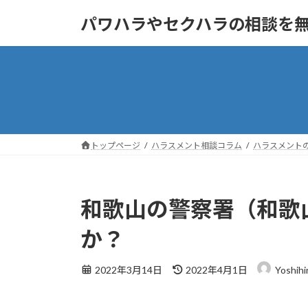
コ
ナ
パワハラやセクハラの相談を
ン
ビ
テ
ゲ
ン
ー
ツ
シ
へ
ョ
ス
ン
キ
に
ッ
移
トップページ
ハラスメント相談コラム
ハラスメント
プ
動
和歌山の警察署（和歌
か？
最
2022年3月14日
2022年4月1日
Yoshihi
終
更
新