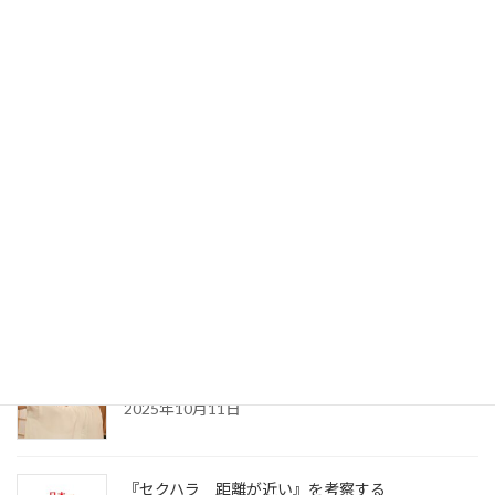
ホワイトハラスメントの本質を知る。上司と部下
が共に成長するために。
2025年10月15日
パワハラを受けたらどこに相談？ ～自分が会社
で活き活きと働くために～
2025年10月14日
ハラスメントの社会問題の本質。～何が根本解決
を阻むのか～
2025年10月11日
『セクハラ 距離が近い』を考察する