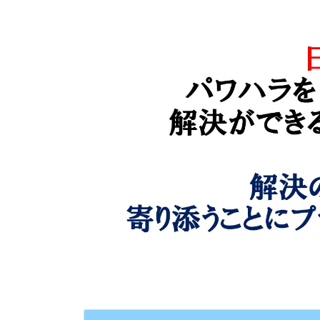
日
時
: