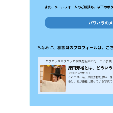
また、メールフォームのご相談も、以下のボ
パワハラのメ
ちなみに、
相談員のプロフィールは、こ
パワハラやセクハラの相談を無料で行っています
原田芳裕とは、どういう
2021年9月16日
ここでは、私、原田芳裕を思いっき
像は、私が優雅に踊っている写真で
を、思いっきりご紹介します。原田
ィール生年月日 １９７６年２月
愛知県春日井市何やってるの？ 職
は？ 名城大学法学部です。※余談
格しながら、行かなかったという実
パワハラ相談のプロフェッショナルで.