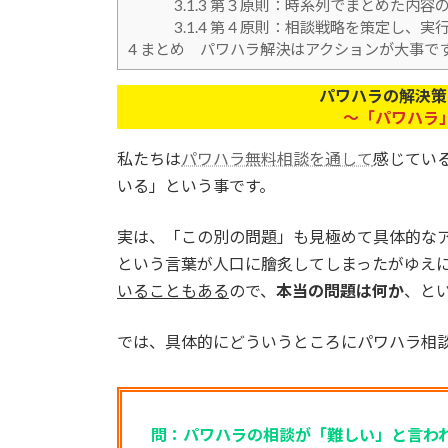
3.1.3
第３原則：時系列でまとめた内容
3.1.4
第４原則：相談戦略を策定し、実
4
まとめ パワハラ解決はアクションが大事で
パワハラの解決策
～「パワハラ
私たちは
パワハラ無料相談を通して
感じてい
いる」という事です。
実は、「この別の問題」も見極めて具体的な
という言葉が人口に膾炙してしまったがゆえ
いることもある
ので、
本当の問題は何か
、と
では、具体的にどういうところにパワハラ相
問：パワハラの相談が「難しい」と言わ