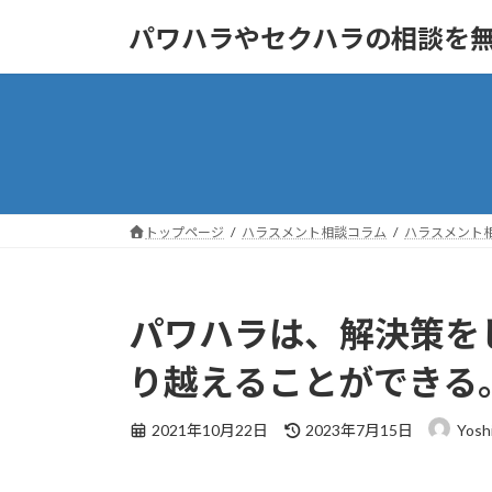
コ
ナ
パワハラやセクハラの相談を
ン
ビ
テ
ゲ
ン
ー
ツ
シ
へ
ョ
ス
ン
キ
に
ッ
移
トップページ
ハラスメント相談コラム
ハラスメント
プ
動
パワハラは、解決策を
り越えることができる
最
2021年10月22日
2023年7月15日
Yosh
終
更
新