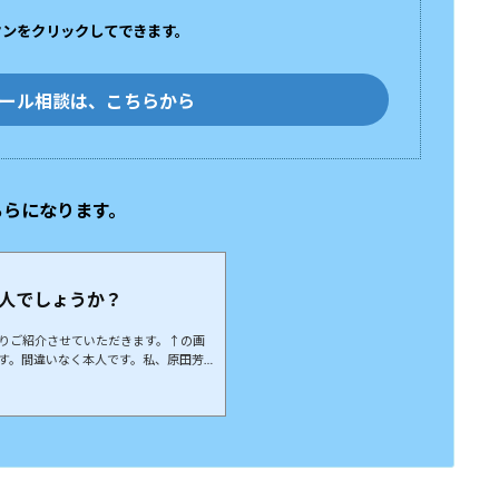
タンをクリックして
できます。
ール相談は、こちらから
ちらになります。
。
人でしょうか？
りご紹介させていただきます。↑の画
す。間違いなく本人です。私、原田芳裕
芳裕（はらだよしひろ） 簡単プロフ
１８日。愛知県名古屋市生まれ現在地
場環境改善工房の代表です。出身大学
だが、私は第一志望北海道大学で、合
績を持っています。私、原田芳裕は、
..